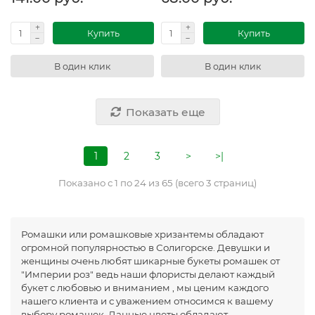
Купить
Купить
В один клик
В один клик
Показать еще
1
2
3
>
>|
Показано с 1 по 24 из 65 (всего 3 страниц)
Ромашки или ромашковые хризантемы обладают
огромной популярностью в Солигорске. Девушки и
женщины очень любят шикарные букеты ромашек от
"Империи роз" ведь наши флористы делают каждый
букет с любовью и вниманием , мы ценим каждого
нашего клиента и с уважением относимся к вашему
выбору ромашек. Данные цветы обладают