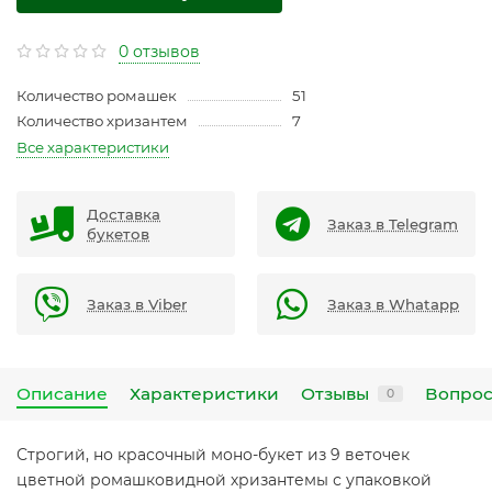
0 отзывов
Количество ромашек
51
Количество хризантем
7
Все характеристики
Доставка
Заказ в Telegram
букетов
Заказ в Viber
Заказ в Whatapp
Описание
Характеристики
Отзывы
Вопрос
0
Строгий, но красочный моно-букет из 9 веточек
цветной ромашковидной хризантемы с упаковкой