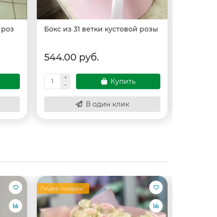
 роз
Бокс из 31 ветки кустовой розы
Бокс с к
544.00 руб.
89.00 
Купить
В один клик
Лидер продаж!
Лидер прод