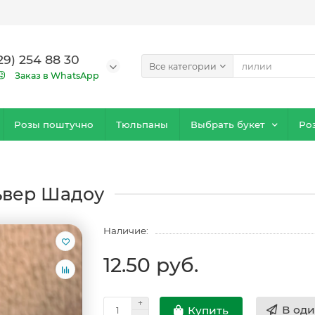
29) 254 88 30
Все категории
Заказ в WhatsApp
Розы поштучно
Тюльпаны
Выбрать букет
Ро
ьвер Шадоу
Наличие:
12.50 руб.
В оди
Купить