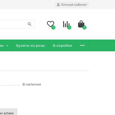
Личный кабинет
0
0
0
зы
Букеты из розы
В коробке
В наличии
н клик