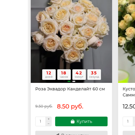
12
18
42
34
дней
часов
минут
секунд
Роза Эквадор Канделайт 60 см
Куст
Самм
8.50 руб.
12.5
9.50 руб.
Купить