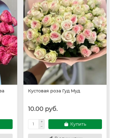
за
Кустовая роза Гуд Муд
Роза Эк
Пионови
10.00 руб.
13.00 р
Купить